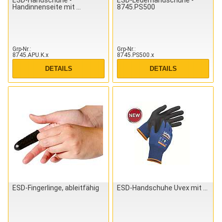
Handinnenseite mit
8745.PS500
Grp-Nr.
Grp-Nr.
8745.APU.K.x
8745.PS500.x
DETAILS
DETAILS
ESD-Fingerlinge, ableitfähig
ESD-Handschuhe Uvex mit