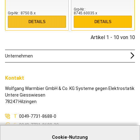
Grp-Nr.
Grp-Nr.
8750.B.x
8745.60035.x
DETAILS
DETAILS
Artikel 1 - 10 von 10
Unternehmen
Kontakt
Wolfgang Warmbier GmbH & Co. KG Systeme gegen Elektrostatik
Untere Giesswiesen
78247 Hilzingen
T
0049-7731-8688-0
F
0049-7731-8688-30
M
info@warmbier.com
Cookie-Nutzung