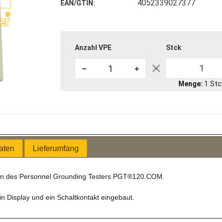
4052339027377
EAN/GTIN
Anzahl VPE
Stck
1
Menge
1
Stc
aten
Lieferumfang
ten des Personnel Grounding Testers PGT®120.COM.
ein Display und ein Schaltkontakt eingebaut.