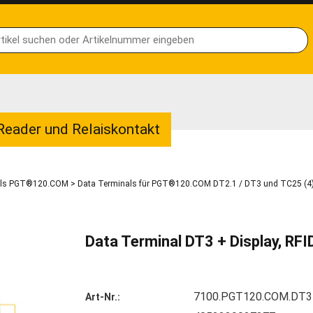
Reader und Relaiskontakt
als PGT®120.COM
>
Data Terminals für PGT®120.COM DT2.1 / DT3 und TC25 (4
Data Terminal DT3 + Display, RF
7100.PGT120.COM.DT3
Art-Nr.