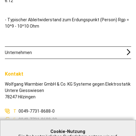
6.12
- Typischer Ableitwiderstand zum Erdungspunkt (Person) Rgp =
10^9 - 10^10 Ohm
Unternehmen
Kontakt
Wolfgang Warmbier GmbH & Co. KG Systeme gegen Elektrostatik
Untere Giesswiesen
78247 Hilzingen
T
0049-7731-8688-0
F
0049-7731-8688-30
M
info@warmbier.com
Cookie-Nutzung