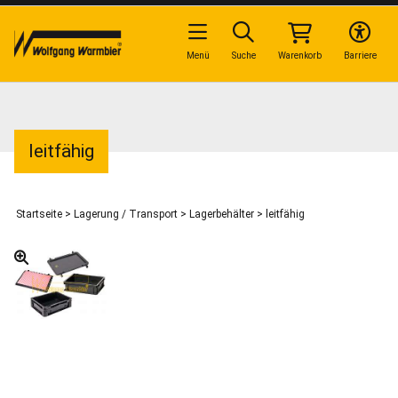
Menü
Suche
Warenkorb
Barriere
leitfähig
Startseite
>
Lagerung / Transport
>
Lagerbehälter
>
leitfähig