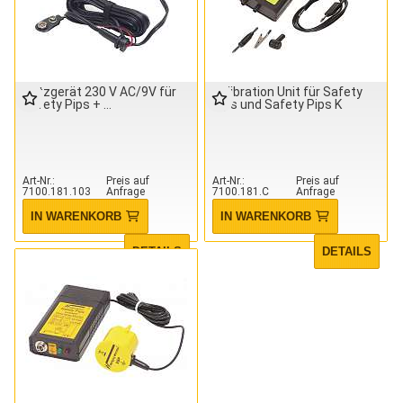
Netzgerät 230 V AC/9V für
Calibration Unit für Safety
Safety Pips +
Pips und Safety Pips K
Art-Nr.
Preis auf
Art-Nr.
Preis auf
7100.181.103
Anfrage
7100.181.C
Anfrage
IN WARENKORB
IN WARENKORB
DETAILS
DETAILS