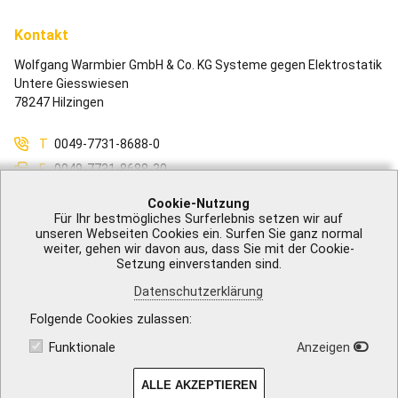
Kontakt
Wolfgang Warmbier GmbH & Co. KG Systeme gegen Elektrostatik
Untere Giesswiesen
78247 Hilzingen
T
0049-7731-8688-0
F
0049-7731-8688-30
M
info@warmbier.com
Cookie-Nutzung
Für Ihr bestmögliches Surferlebnis setzen wir auf
unseren Webseiten Cookies ein. Surfen Sie ganz normal
weiter, gehen wir davon aus, dass Sie mit der Cookie-
Setzung einverstanden sind.
Impressum
|
AGB
|
Datenschutzerklärung
|
Barrierefreiheit
|
Kontakt
Datenschutzerklärung
Folgende Cookies zulassen
Funktionale
Anzeigen
ALLE AKZEPTIEREN