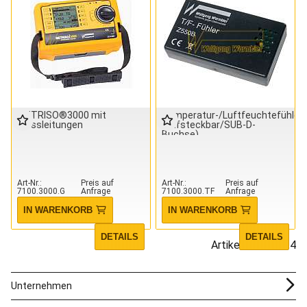
METRISO®3000 mit
Temperatur-/Luftfeuchtefühler
Messleitungen
(aufsteckbar/SUB-D-
Buchse)
Art-Nr.
Preis auf
Art-Nr.
Preis auf
7100.3000.G
Anfrage
7100.3000.TF
Anfrage
IN WARENKORB
IN WARENKORB
DETAILS
DETAILS
Artikel 1 - 4 von 4
Unternehmen