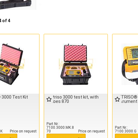
4 of 4
3000 Test Kit
Metriso 3000 test kit, with
METRISO® 3
Probes 870
instrument
Part Nr.
7100.3000.MK.8
Part Nr.
MK
Price on request
70
Price on request
7100.3000.G