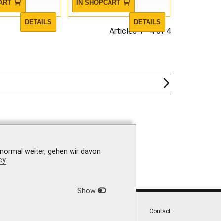
ART
IN SHOPCART
DETAILS
DETAILS
Articles 1 - 4 of 4
 normal weiter, gehen wir davon
cy
Show
|
Privacy Policy
|
Accessibility
|
Contact