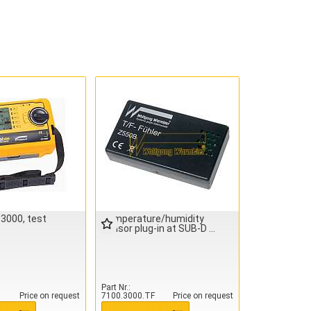
000, test
Temperature/humidity
sensor plug-in at SUB-D
Part Nr.
Price on request
7100.3000.TF
Price on request