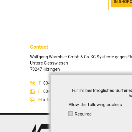
IN SHOP
Contact
Wolfgang Warmbier GmbH & Co. KG Systeme gegen Ele
Untere Giesswiesen
78247 Hilzingen
T
0049-7731-8688-0
Für Ihr bestmögliches Surferle
F
0049-7731-8688-30
a
M
info@warmbier.com
Allow the following cookies
Required