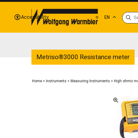
Accessibility
EN
Metriso®3000 Resistance meter
Home
>
Instruments
>
Measuring Instruments
>
High ohmic me