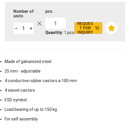
Number of
pcs.
units
1
REQUES
T FOR
Quantity
1
pcs.
INQUIRY
Made of galvanized steel
25 mm - adjustable
4 conductive rubber castors ø 100 mm
4 swivel castors
ESD symbol
Load bearing of up to 150 kg
For self assembly