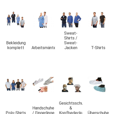
Sweat-
Shirts /
Bekleidung
Sweat-
komplett
Arbeitsmäntel
Jacken
T-Shirts
Gesichtsschutz
Handschuhe
&
Polo-Shirts
/ Fingerlinge
Kopfbedeckung
Überschuhe