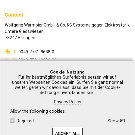
Contact
Wolfgang Warmbier GmbH & Co. KG Systeme gegen Elektrostatik
Untere Giesswiesen
78247 Hilzingen
T
0049-7731-8688-0
F
0049-7731-8688-30
M
info@warmbier.com
Cookie-Nutzung
Für Ihr bestmögliches Surferlebnis setzen wir auf
unseren Webseiten Cookies ein. Surfen Sie ganz normal
weiter, gehen wir davon aus, dass Sie mit der Cookie-
Setzung einverstanden sind.
Legal Notice
|
GTB
|
Privacy Policy
|
Accessibility
|
Contact
Privacy Policy
Allow the following cookies
Required
Show
ACCEPT ALL