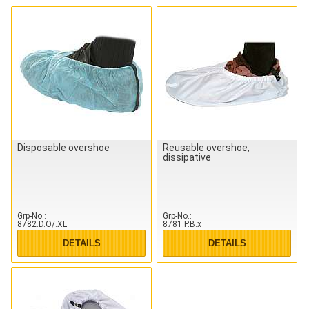
Disposable overshoe
Reusable overshoe,
dissipative
Grp-No.
Grp-No.
8782.D.O/.XL
8781.P.B.x
DETAILS
DETAILS