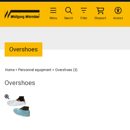
Menu
Search
Filter
Shopcart
Access
Overshoes
Home
>
Personnel equipment
>
Overshoes (3)
Overshoes