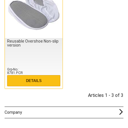
Reusable Overshoe Non-slip
version
Grp-No.
8781.P.CR
DETAILS
Articles 1 - 3 of 3
Company