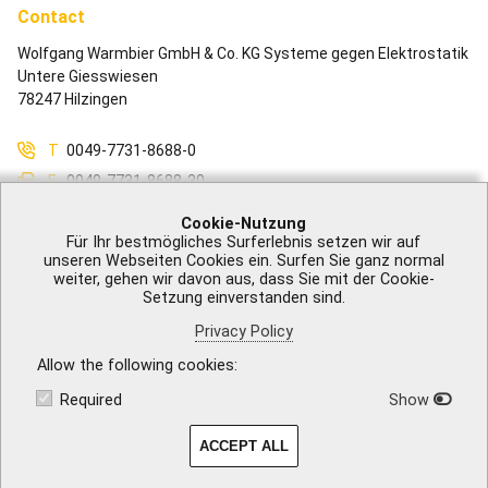
Contact
Wolfgang Warmbier GmbH & Co. KG Systeme gegen Elektrostatik
Untere Giesswiesen
78247 Hilzingen
T
0049-7731-8688-0
F
0049-7731-8688-30
M
info@warmbier.com
Cookie-Nutzung
Für Ihr bestmögliches Surferlebnis setzen wir auf
unseren Webseiten Cookies ein. Surfen Sie ganz normal
weiter, gehen wir davon aus, dass Sie mit der Cookie-
Setzung einverstanden sind.
Legal Notice
|
GTB
|
Privacy Policy
|
Accessibility
|
Contact
Privacy Policy
Allow the following cookies
Required
Show
ACCEPT ALL