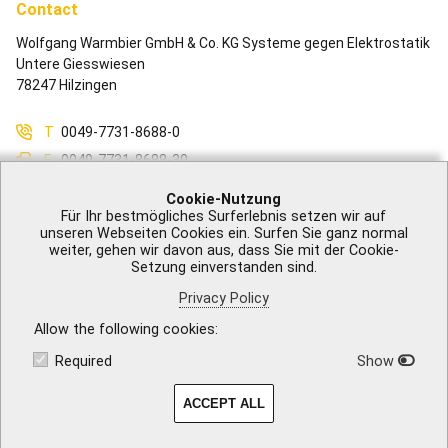
Contact
Wolfgang Warmbier GmbH & Co. KG Systeme gegen Elektrostatik
Untere Giesswiesen
78247 Hilzingen
T
0049-7731-8688-0
F
0049-7731-8688-30
M
info@warmbier.com
Cookie-Nutzung
Für Ihr bestmögliches Surferlebnis setzen wir auf
unseren Webseiten Cookies ein. Surfen Sie ganz normal
weiter, gehen wir davon aus, dass Sie mit der Cookie-
Setzung einverstanden sind.
Legal Notice
|
GTB
|
Privacy Policy
|
Accessibility
|
Contact
Privacy Policy
Allow the following cookies
Required
Show
ACCEPT ALL