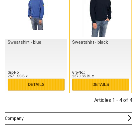
Sweatshirt - blue
Sweatshirt - black
Grp-No.
Grp-No.
2671.SS.B.x
2670.SS.BL.x
DETAILS
DETAILS
Articles 1 - 4 of 4
Company