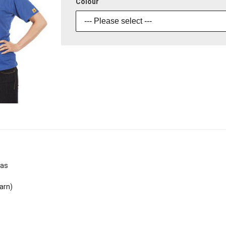
Colour
--- Please select ---
eas
arn)