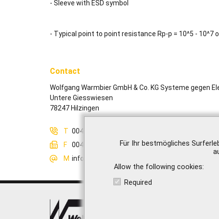
- Sleeve with ESD symbol
- Typical point to point resistance Rp-p = 10^5 - 10^7
Contact
Wolfgang Warmbier GmbH & Co. KG Systeme gegen Ele
Untere Giesswiesen
78247 Hilzingen
T
0049-7731-8688-0
Für Ihr bestmögliches Surferle
F
0049-7731-8688-30
a
M
info@warmbier.com
Allow the following cookies
Required