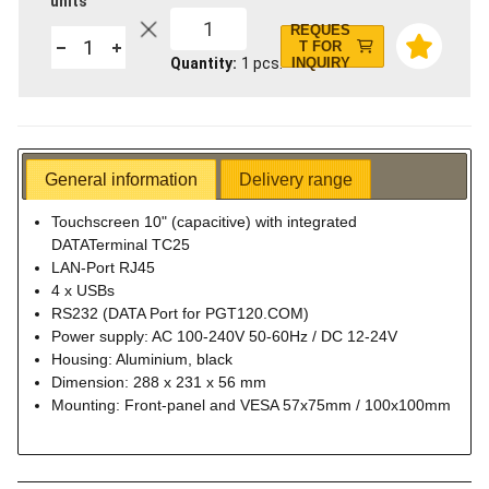
units
1
REQUES
T FOR
Quantity
1
pcs.
INQUIRY
General information
Delivery range
Touchscreen 10" (capacitive) with integrated
DATATerminal TC25
LAN-Port RJ45
4 x USBs
RS232 (DATA Port for PGT120.COM)
Power supply: AC 100-240V 50-60Hz / DC 12-24V
Housing: Aluminium, black
Dimension: 288 x 231 x 56 mm
Mounting: Front-panel and VESA 57x75mm / 100x100mm