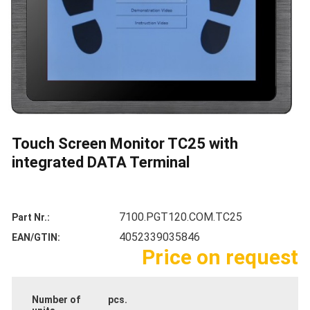
Touch Screen Monitor TC25 with
integrated DATA Terminal
7100.PGT120.COM.TC25
Part Nr.
4052339035846
EAN/GTIN
Price on request
Number of
pcs.