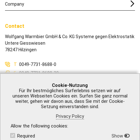
Company
Contact
Wolfgang Warmbier GmbH & Co. KG Systeme gegen Elektrostatik
Untere Giesswiesen
78247 Hilzingen
T
0049-7731-8688-0
F
0049-7731-8688-30
M
info@warmbier.com
Cookie-Nutzung
Für Ihr bestmögliches Surferlebnis setzen wir auf
unseren Webseiten Cookies ein. Surfen Sie ganz normal
weiter, gehen wir davon aus, dass Sie mit der Cookie-
Setzung einverstanden sind.
Legal Notice
|
GTB
|
Privacy Policy
|
Accessibility
|
Contact
Privacy Policy
Allow the following cookies
Required
Show