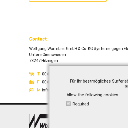
Contact
Wolfgang Warmbier GmbH & Co. KG Systeme gegen Ele
Untere Giesswiesen
78247 Hilzingen
T
0049-7731-8688-0
Für Ihr bestmögliches Surferle
F
0049-7731-8688-30
a
M
info@warmbier.com
Allow the following cookies
Required