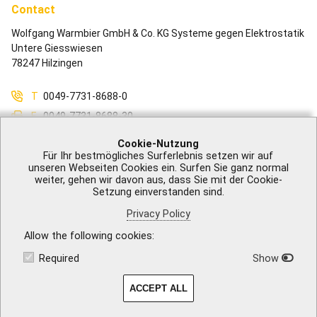
Contact
Wolfgang Warmbier GmbH & Co. KG Systeme gegen Elektrostatik
Untere Giesswiesen
78247 Hilzingen
T
0049-7731-8688-0
F
0049-7731-8688-30
M
info@warmbier.com
Cookie-Nutzung
Für Ihr bestmögliches Surferlebnis setzen wir auf
unseren Webseiten Cookies ein. Surfen Sie ganz normal
weiter, gehen wir davon aus, dass Sie mit der Cookie-
Setzung einverstanden sind.
Legal Notice
|
GTB
|
Privacy Policy
|
Accessibility
|
Contact
Privacy Policy
Allow the following cookies
Required
Show
ACCEPT ALL