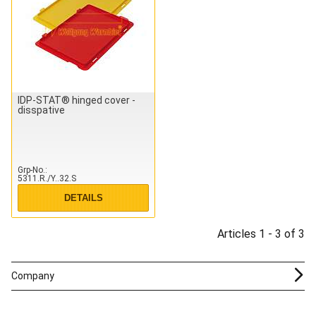
IDP-STAT® hinged cover -
disspative
Grp-No.
5311.R./Y..32.S
DETAILS
Articles 1 - 3 of 3
Company