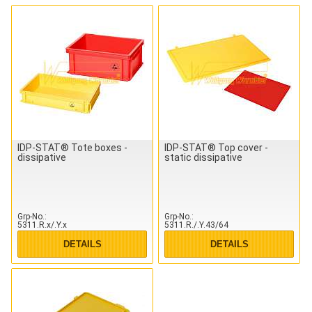
IDP-STAT® Tote boxes -
IDP-STAT® Top cover -
dissipative
static dissipative
Grp-No.
Grp-No.
5311.R.x/.Y.x
5311.R./.Y.43/64
DETAILS
DETAILS