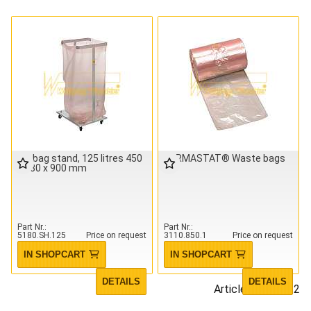
bin bag stand, 125 litres 450
PERMASTAT® Waste bags
x 380 x 900 mm
Part Nr.
Part Nr.
5180.SH.125
Price on request
3110.850.1
Price on request
IN SHOPCART
IN SHOPCART
DETAILS
DETAILS
Articles 1 - 2 of 2