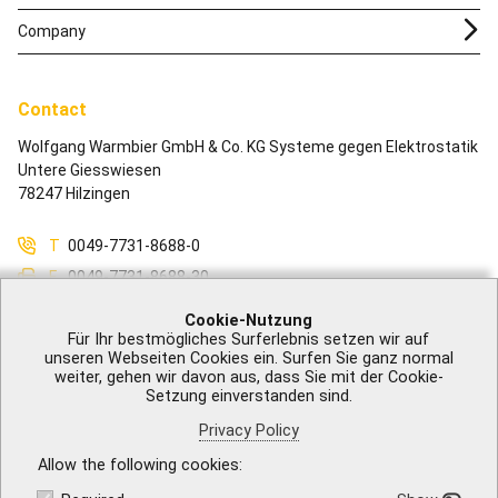
Company
Contact
Wolfgang Warmbier GmbH & Co. KG Systeme gegen Elektrostatik
Untere Giesswiesen
78247 Hilzingen
T
0049-7731-8688-0
F
0049-7731-8688-30
M
info@warmbier.com
Cookie-Nutzung
Für Ihr bestmögliches Surferlebnis setzen wir auf
unseren Webseiten Cookies ein. Surfen Sie ganz normal
weiter, gehen wir davon aus, dass Sie mit der Cookie-
Setzung einverstanden sind.
Legal Notice
|
GTB
|
Privacy Policy
|
Accessibility
|
Contact
Privacy Policy
Allow the following cookies