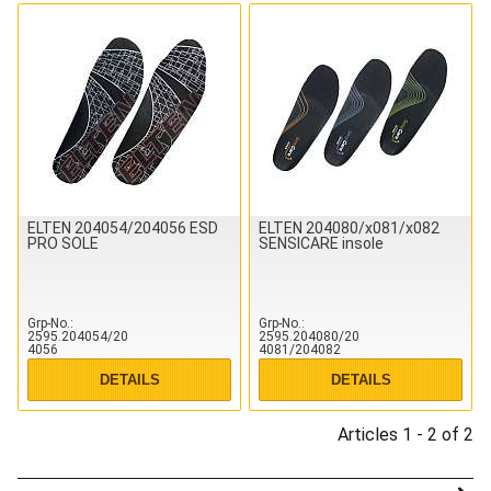
ELTEN 204054/204056 ESD
ELTEN 204080/x081/x082
PRO SOLE
SENSICARE insole
Grp-No.
Grp-No.
2595.204054/20
2595.204080/20
4056
4081/204082
DETAILS
DETAILS
Articles 1 - 2 of 2