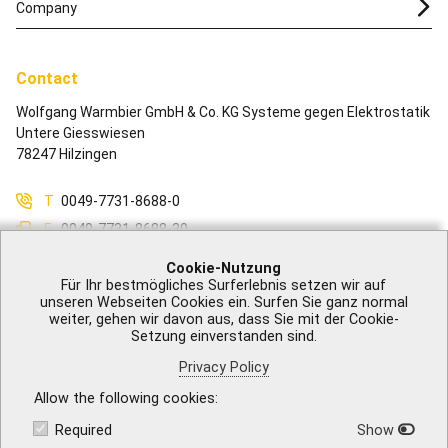
Company
Contact
Wolfgang Warmbier GmbH & Co. KG Systeme gegen Elektrostatik
Untere Giesswiesen
78247 Hilzingen
T
0049-7731-8688-0
F
0049-7731-8688-30
M
info@warmbier.com
Cookie-Nutzung
Für Ihr bestmögliches Surferlebnis setzen wir auf
unseren Webseiten Cookies ein. Surfen Sie ganz normal
weiter, gehen wir davon aus, dass Sie mit der Cookie-
Setzung einverstanden sind.
Legal Notice
|
GTB
|
Privacy Policy
|
Accessibility
|
Contact
Privacy Policy
Allow the following cookies
Required
Show